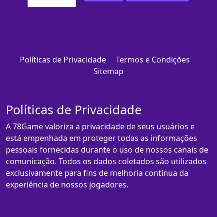
Políticas de Privacidade
Termos e Condições
Sitemap
Políticas de Privacidade
A 78Game valoriza a privacidade de seus usuários e
está empenhada em proteger todas as informações
pessoais fornecidas durante o uso de nossos canais de
comunicação. Todos os dados coletados são utilizados
exclusivamente para fins de melhoria contínua da
experiência de nossos jogadores.