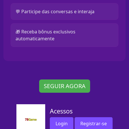
💬 Participe das conversas e interaja
🎁 Receba bônus exclusivos
automaticamente
SEGUIR AGORA
Acessos
Login
Registrar-se