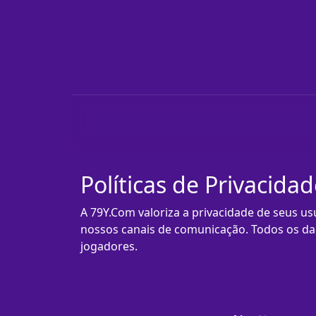
Políticas de Privacida
A 79Y.Com valoriza a privacidade de seus u
nossos canais de comunicação. Todos os dad
jogadores.