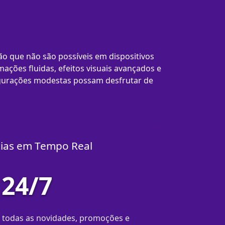
ão que não são possíveis em dispositivos
ações fluidas, efeitos visuais avançados e
igurações modestas possam desfrutar de
cias em Tempo Real
24/7
e todas as novidades, promoções e