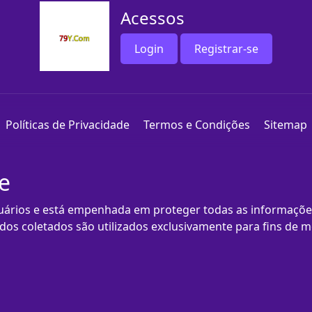
Acessos
Login
Registrar-se
Políticas de Privacidade
Termos e Condições
Sitemap
de
suários e está empenhada em proteger todas as informaçõe
os coletados são utilizados exclusivamente para fins de m