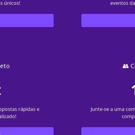
s únicos!
eventos da
reto
👥 
t
espostas rápidas e
Junte-se a uma com
lizado!
compa
e