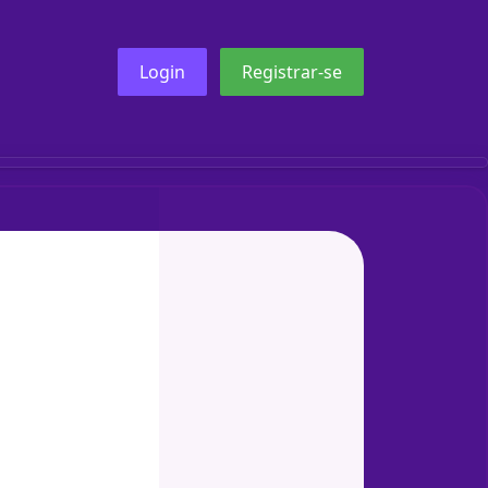
Login
Registrar-se