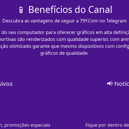
📱 Benefícios do Canal
Descubra as vantagens de seguir a 79Y.Com no Telegram
ca do seu computador para oferecer gráficos em alta definiç
portivas são renderizados com qualidade superior, com anim
ização otimizado garante que mesmo dispositivos com conf
gráficos de qualidade.
sivos
📢 Notí
m, promoções especiais
Fique por dentro d