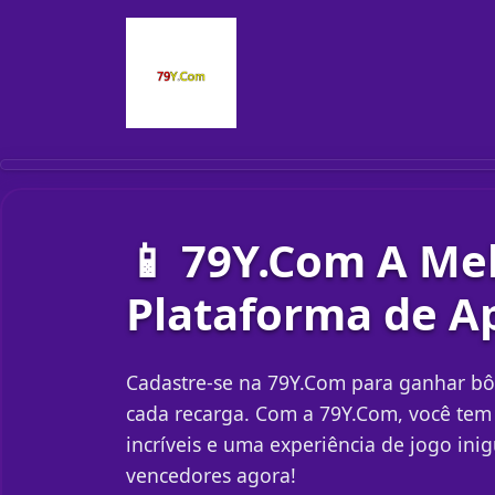
📱 79Y.Com A Me
Plataforma de A
Cadastre-se na 79Y.Com para ganhar bô
cada recarga. Com a 79Y.Com, você tem
incríveis e uma experiência de jogo inig
vencedores agora!