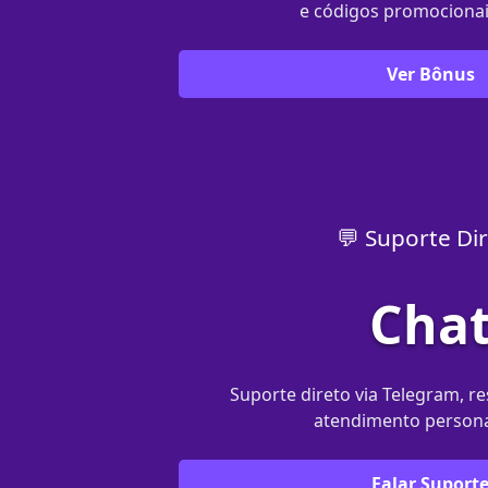
e códigos promocionai
Ver Bônus
💬 Suporte Di
Cha
Suporte direto via Telegram, r
atendimento persona
Falar Suport