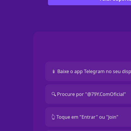
📱 Baixe o app Telegram no seu disp
🔍 Procure por "@79Y.ComOficial"
👆 Toque em "Entrar" ou "Join"