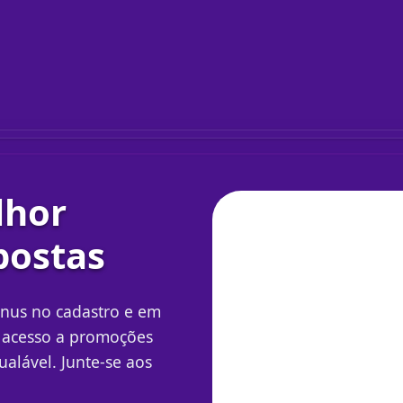
lhor
postas
nus no cadastro e em
 acesso a promoções
ualável. Junte-se aos