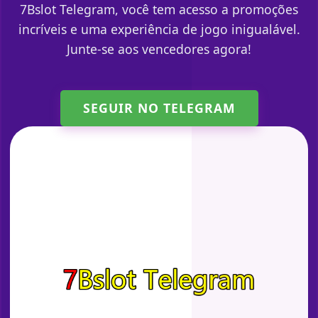
7Bslot Telegram, você tem acesso a promoções
incríveis e uma experiência de jogo inigualável.
Junte-se aos vencedores agora!
SEGUIR NO TELEGRAM