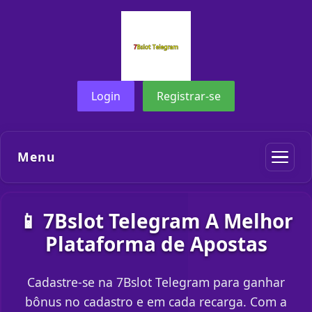
Login
Registrar-se
Menu
📱 7Bslot Telegram A Melhor
Plataforma de Apostas
Cadastre-se na 7Bslot Telegram para ganhar
bônus no cadastro e em cada recarga. Com a