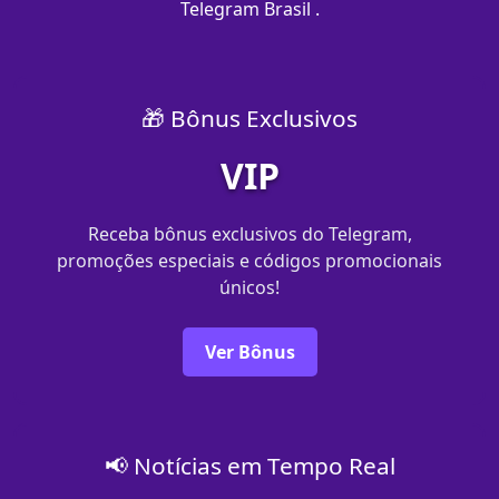
Telegram Brasil .
🎁 Bônus Exclusivos
VIP
Receba bônus exclusivos do Telegram,
promoções especiais e códigos promocionais
únicos!
Ver Bônus
📢 Notícias em Tempo Real