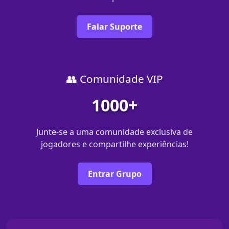
Falar Suporte
👥 Comunidade VIP
1000+
Junte-se a uma comunidade exclusiva de
jogadores e compartilhe experiências!
Entrar Grupo