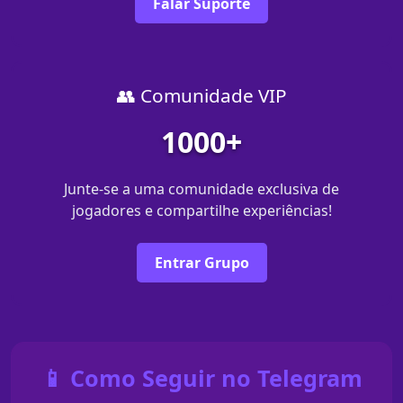
Falar Suporte
👥 Comunidade VIP
1000+
Junte-se a uma comunidade exclusiva de
jogadores e compartilhe experiências!
Entrar Grupo
📱 Como Seguir no Telegram