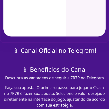
📱 Canal Oficial no Telegram!
📱 Benefícios do Canal
Descubra as vantagens de seguir a 7R7R no Telegram
Faça sua aposta: O primeiro passo para jogar o Crash
no 7R7R é fazer sua aposta. Selecione o valor desejado
diretamente na interface do jogo, ajustando de acordo
com sua estratégia.