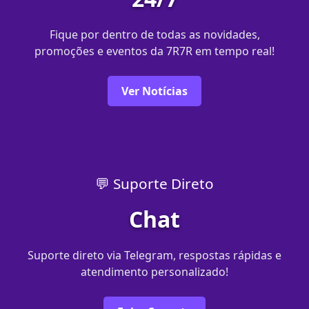
Fique por dentro de todas as novidades,
promoções e eventos da 7R7R em tempo real!
Ver Notícias
💬 Suporte Direto
Chat
Suporte direto via Telegram, respostas rápidas e
atendimento personalizado!