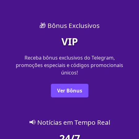
🎁 Bônus Exclusivos
VIP
Receba bônus exclusivos do Telegram,
promoções especiais e códigos promocionais
únicos!
Ver Bônus
📢 Notícias em Tempo Real
24/7