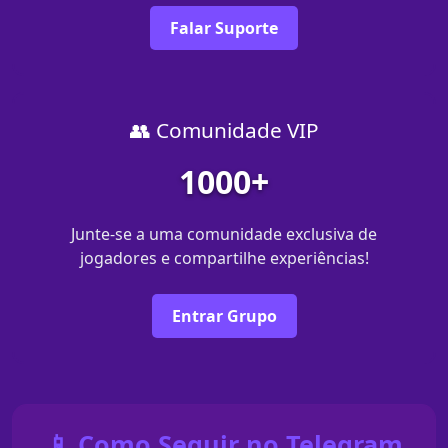
Falar Suporte
👥 Comunidade VIP
1000+
Junte-se a uma comunidade exclusiva de
jogadores e compartilhe experiências!
Entrar Grupo
📱 Como Seguir no Telegram