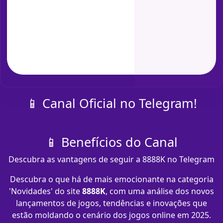
📱 Canal Oficial no Telegram!
📱 Benefícios do Canal
Descubra as vantagens de seguir a 8888K no Telegram
Descubra o que há de mais emocionante na categoria
'Novidades' do site
8888K
, com uma análise dos novos
lançamentos de jogos, tendências e inovações que
estão moldando o cenário dos jogos online em 2025.