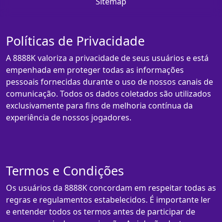
Sitemap
Políticas de Privacidade
A 8888K valoriza a privacidade de seus usuários e está
empenhada em proteger todas as informações
pessoais fornecidas durante o uso de nossos canais de
comunicação. Todos os dados coletados são utilizados
exclusivamente para fins de melhoria contínua da
experiência de nossos jogadores.
Termos e Condições
Os usuários da 8888K concordam em respeitar todas as
regras e regulamentos estabelecidos. É importante ler
e entender todos os termos antes de participar de