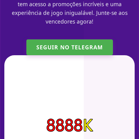
tem acesso a promoções incríveis e uma
experiência de jogo inigualável. Junte-se aos
vencedores agora!
SEGUIR NO TELEGRAM