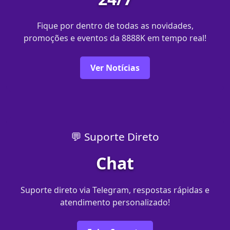
Fique por dentro de todas as novidades,
promoções e eventos da 8888K em tempo real!
Ver Notícias
💬 Suporte Direto
Chat
Suporte direto via Telegram, respostas rápidas e
atendimento personalizado!