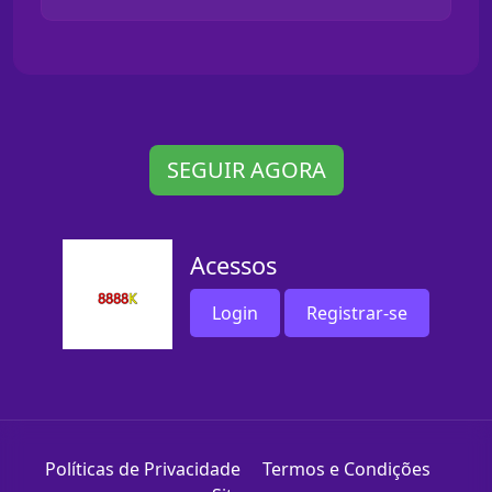
SEGUIR AGORA
Acessos
Login
Registrar-se
Políticas de Privacidade
Termos e Condições