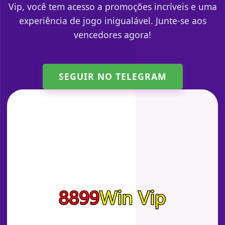
Vip, você tem acesso a promoções incríveis e uma
experiência de jogo inigualável. Junte-se aos
vencedores agora!
SEGUIR NO TELEGRAM