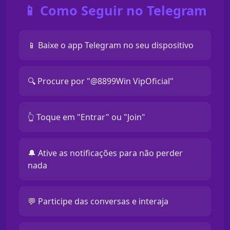
📱 Como Seguir no Telegram
📱 Baixe o app Telegram no seu dispositivo
🔍 Procure por "@8899Win VipOficial"
👆 Toque em "Entrar" ou "Join"
🔔 Ative as notificações para não perder
nada
💬 Participe das conversas e interaja