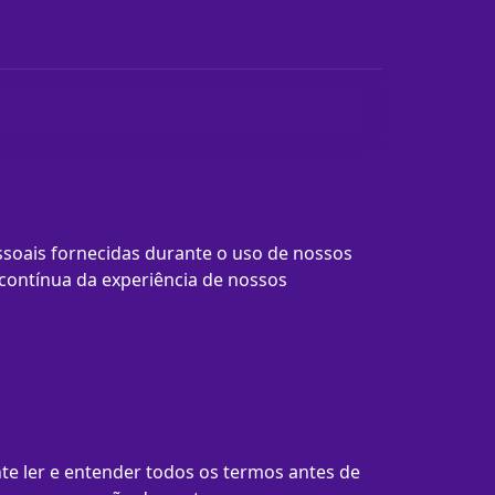
ssoais fornecidas durante o uso de nossos
 contínua da experiência de nossos
te ler e entender todos os termos antes de