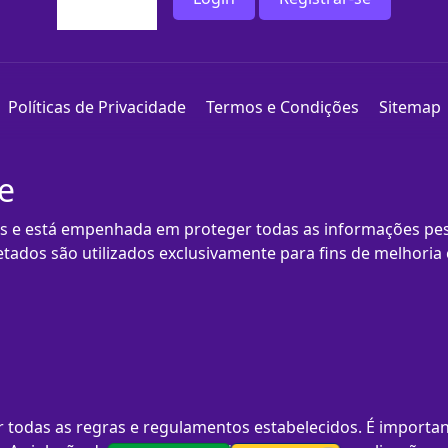
Políticas de Privacidade
Termos e Condições
Sitemap
de
ios e está empenhada em proteger todas as informações pe
tados são utilizados exclusivamente para fins de melhoria
todas as regras e regulamentos estabelecidos. É importan