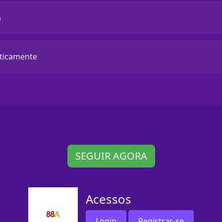
a
aticamente
SEGUIR AGORA
Acessos
Login
Registrar-se