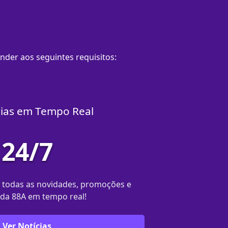
der aos seguintes requisitos:
cias em Tempo Real
24/7
e todas as novidades, promoções e
 da 88A em tempo real!
Ver Notícias