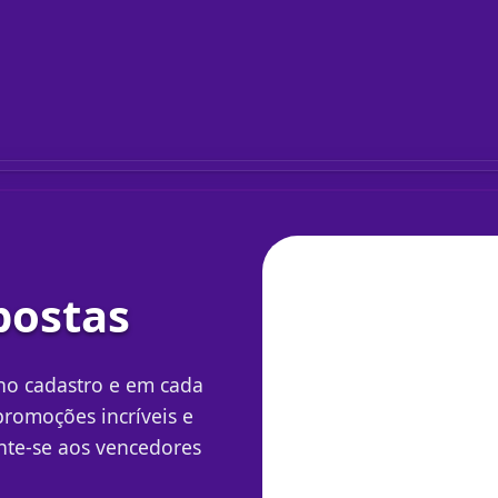
postas
no cadastro e em cada
promoções incríveis e
unte-se aos vencedores