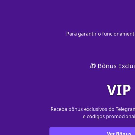
Para garantir o funcionament
🎁 Bônus Exclu
VIP
Receba bônus exclusivos do Telegra
e códigos promocionai
Ver Bônus