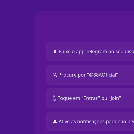
📱 Baixe o app Telegram no seu disp
🔍 Procure por "@88AOficial"
👆 Toque em "Entrar" ou "Join"
🔔 Ative as notificações para não p