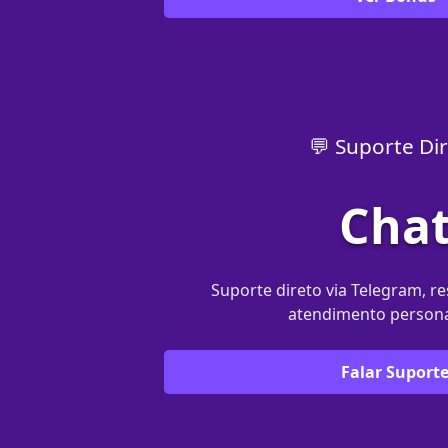
💬 Suporte Di
Cha
Suporte direto via Telegram, r
atendimento persona
Falar Suport