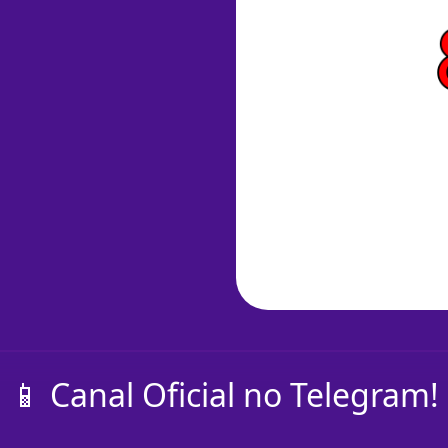
📱 Canal Oficial no Telegram!