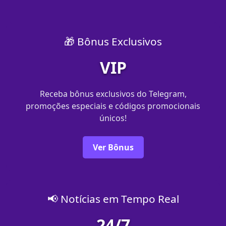
🎁 Bônus Exclusivos
VIP
Receba bônus exclusivos do Telegram,
promoções especiais e códigos promocionais
únicos!
Ver Bônus
📢 Notícias em Tempo Real
24/7