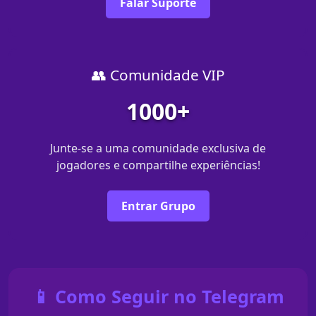
Falar Suporte
👥 Comunidade VIP
1000+
Junte-se a uma comunidade exclusiva de
jogadores e compartilhe experiências!
Entrar Grupo
📱 Como Seguir no Telegram