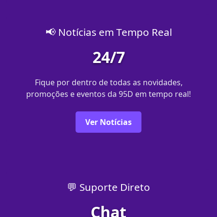
📢 Notícias em Tempo Real
24/7
Fique por dentro de todas as novidades,
promoções e eventos da 95D em tempo real!
Ver Notícias
💬 Suporte Direto
Chat