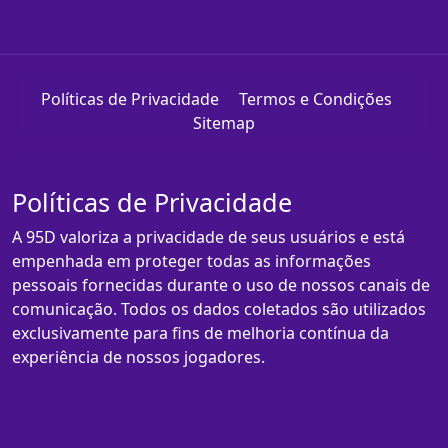
Políticas de Privacidade
Termos e Condições
Sitemap
Políticas de Privacidade
A 95D valoriza a privacidade de seus usuários e está
empenhada em proteger todas as informações
pessoais fornecidas durante o uso de nossos canais de
comunicação. Todos os dados coletados são utilizados
exclusivamente para fins de melhoria contínua da
experiência de nossos jogadores.