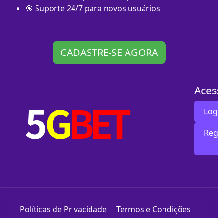
🎯 Suporte 24/7 para novos usuários
CADASTRE-SE AGORA
Aces
Log
Reg
Políticas de Privacidade
Termos e Condições