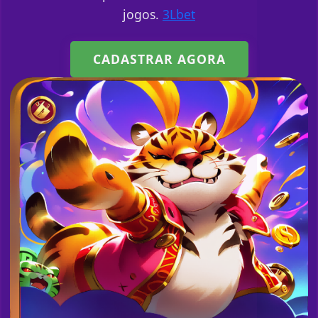
jogos.
3Lbet
CADASTRAR AGORA