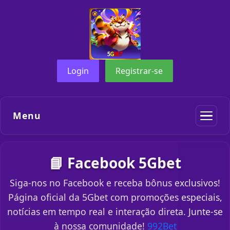
Login
Registrar-se
Menu
📘 Facebook 5Gbet
Siga-nos no Facebook e receba bônus exclusivos!
Página oficial da 5Gbet com promoções especiais,
notícias em tempo real e interação direta. Junte-se
à nossa comunidade!
992Bet