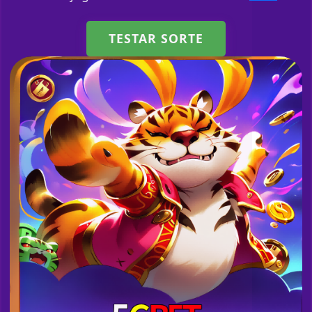
TESTAR SORTE